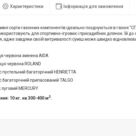
Характеристики
Інформація для замовлення
ивні сорти газонних компонентів ідеально поєднуються в газоні "
користовують для спортивно-ігрових і присадибних ділянок. Їй до 
, адже завдяки своїй витривалості суміш може швидко відновлюв
ця червона змінена AIDA
иця червона ROLAND
с пустельний багаторічний HENRIETTA
с багаторічний припасований TALGO
к луговий MERCURY
2
ня: 10 кг. на 300-400 м
.