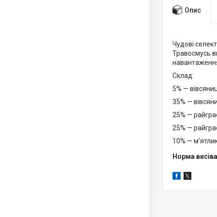
Опис
Чудові селект
Травосмусь ви
навантаження
Склад:
5% — вівсяни
35% — вівсян
25% — райгра
25% — райгра
10% — м'ятли
Норма висіван