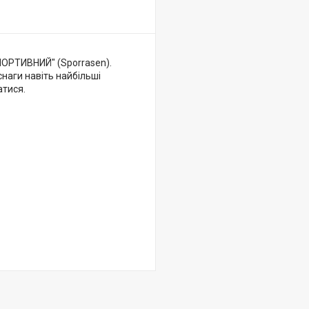
СПОРТИВНИЙ" (Sporrasen).
снаги навіть найбільші
атися.