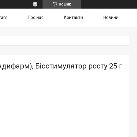
Кошик
gram
Про нас
Контакти
Новини
адифарм), Біостимулятор росту 25 г