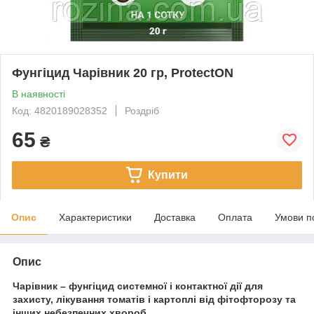
Фунгіцид Чарівник 20 гр, ProtectON
В наявності
Код: 4820189028352
Роздріб
65
₴
Купити
Опис
Характеристики
Доставка
Оплата
Умови п
Опис
Чарівник –
фунгіцид системної і контактної дії для
захисту, лікування томатів і картоплі від фітофторозу та
інших небезпечних хвороб.