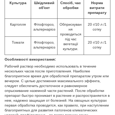
Культура
Шкідливий
Спосіб, час
Норма
об'єкт
обробки
витрати
препарату
Картопля
Фітофтороз,
Обприскуван
20 г/10 л /1
альтернаріоз
ня
сотку
проводиться
під час
Томати
Фітофтороз,
20 г/10 л /1
вегетації
альтернаріоз
сотку
культури.
Особливості використання:
Рабочий раствор необходимо использовать в течение
нескольких часов после приготовления. Наиболее
благоприятное время для обработкой препаратом утром или
вечером. С целью достижения максимального эффекта,
следует обеспечить достаточное и равномерное
опрыскивание наземной части растений. После обработки
препарат быстро проникает в растение и распространяется в
нем, надежно защищая от болезней. На овощных культурах
первая обработка проводится, как правило, при наступлении
благоприятных для развития патогенов климатических
условий; профілактично - до появи перших ознак