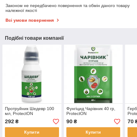
Законом не передбачено повернення та обмін даного товару
належної якості
Всі умови повернення
Подібні товари компанії
Протруйник Шедевр 100
Фунгіцид Чарівник 40 гр,
Герб
мл, ProtectON
ProtectON
Prot
292
90
70
₴
₴
Купити
Купити