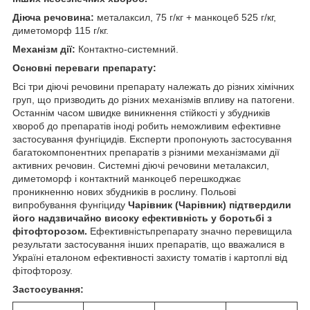
Діюча речовина:
металаксил, 75 г/кг + манкоцеб 525 г/кг,
диметоморф 115 г/кг.
Механізм дії:
Контактно-системний.
Основні переваги препарату:
Всі три діючі речовини препарату належать до різних хімічних
груп, що призводить до різних механізмів впливу на патогени.
Останнім часом швидке виникнення стійкості у збудників
хвороб до препаратів іноді робить неможливим ефективне
застосування фунгіцидів. Експерти пропонують застосування
багатокомпонентних препаратів з різними механізмами дії
активних речовин. Системні діючі речовини металаксил,
диметоморф і контактний манкоцеб перешкоджає
проникненню нових збудників в рослину. Польові
випробування фунгіциду
Чарівник (Чарівник) підтвердили
його надзвичайно високу ефективність у боротьбі з
фітофторозом.
Ефективність
препарату значно перевищила
результати застосування інших препаратів, що вважалися в
Україні еталоном ефективності захисту томатів і картоплі від
фітофторозу.
Застосування: