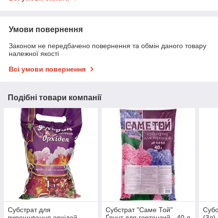
Умови повернення
Законом не передбачено повернення та обмін даного товару
належної якості
Всі умови повернення
Подібні товари компанії
Субстрат для
Субстрат "Саме Той"
Субс
вирощування орхідей
Ґрунт для гортензий - 40 л
(3л)