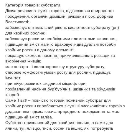
Категорія товарів: субстрати
Діюча речовина: суміш торфів, підкислювач природного
походження, органічні домішки, річковий пісок, добрива
Властивості:
забезпечує оптимальний рівень кислотності субстрату (рн)
для хвойних рослин;
забезпечує рослини необхідними елементами живлення;
підвищений вміст магнію враховує індивідуальні потреби
хвойних рослин в даному елементі;
покращує схожість насіння, приживлюваність розсади та
вкорінення живців;
має повітро - і вологопроникну структуру субстрату;
створює комфортні умови росту для рослин, підвищує
імунітет;
пригнічує розвиток шкідливої мікрофлори;
позбавлений насіння бур'бур'янів, шкідників та збудників
хвороб.
Саме Тієї® – повністю готовий поживний субстрат для
хвойних рослин виробляється з суміші високоякісних торфів з
додаванням підкислювача природного походження та має
підвищений вміст заліза.
Субстрат призначений для хвойних рослин, а саме для
ялини, туї, ялівцю, тиси, сосни та інших, які потребують