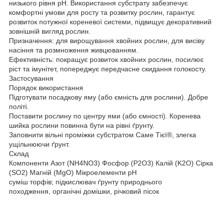
низького рівня pH. Використання субстрату забезпечує
комфортні умови для росту та розвитку рослин, гарантує
розвиток потужної кореневої системи, підвищує декоративний
зовнішній вигляд рослин.
Призначення: для вирощування хвойних рослин, для висіву
насіння та розмноження живцюванням.
Ефективність: покращує розвиток хвойних рослин, посилює
ріст та імунітет, попереджує передчасне скидання голокосту.
Застосування
Порядок використання
Підготувати посадкову яму (або ємність для рослини). Добре
політі.
Поставити рослину по центру ями (або ємності). Коренева
шийка рослини повинна бути на рівні ґрунту.
Заповнити вільні проміжки субстратом Саме Тієї®, злегка
ущільнюючи ґрунт.
Склад
Компоненти Азот (NH4NO3) Фосфор (P2O3) Калій (K2O) Сірка
(SO2) Магній (MgO) Мікроелементи рН
суміш торфів; підкислювач ґрунту природнього
походження, органічні домішки, річковий пісок