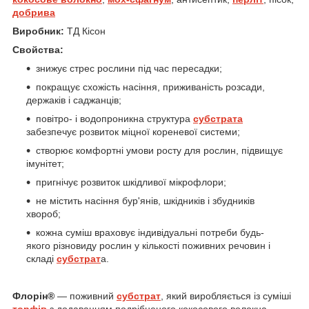
добрива
Виробник:
ТД Кісон
Свойства:
знижує стрес рослини під час пересадки;
покращує схожість насіння, приживаність розсади,
держаків і саджанців;
повітро- і водопроникна структура
субстрата
забезпечує розвиток міцної кореневої системи;
створює комфортні умови росту для рослин, підвищує
імунітет;
пригнічує розвиток шкідливої мікрофлори;
не містить насіння бур'янів, шкідників і збудників
хвороб;
кожна суміш враховує індивідуальні потреби будь-
якого різновиду рослин у кількості поживних речовин і
складі
субстрат
а.
Флорін
®
— поживний
субстрат
, який виробляється із суміші
торфів
з додаванням подрібненого кокосового волокна,