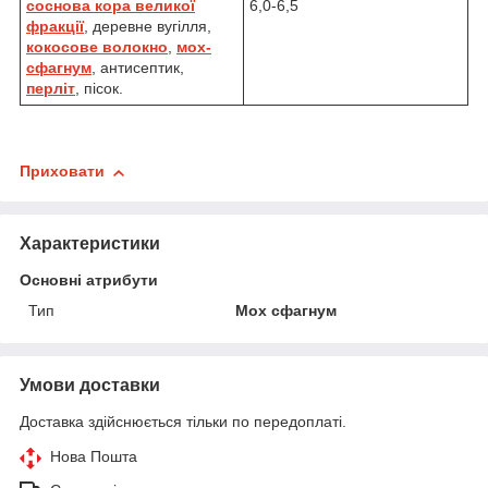
соснова кора великої
6,0-6,5
фракції
, деревне вугілля,
кокосове волокно
,
мох-
сфагнум
, антисептик,
перліт
, пісок.
Приховати
Характеристики
Основні атрибути
Тип
Мох сфагнум
Умови доставки
Доставка здійснюється тільки по передоплаті.
Нова Пошта