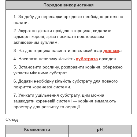
Порядок використання
За добу до пересадки орхідеєю необхідно ретельно
полити.
Акуратно дістати орхідею з горщика, видалити
відмерлі корені, зрізи посипати поштовховим
активованим вугіллям.
На дно горщика насипати невеликий шар
дренаж
а.
Насипати невелику кількість
субстрата
орхидея.
Встановити рослину, розправити коріння, обережно
укласти між ними субстрат.
Додати необхідну кількість субстрату для повного
покриття кореневої системи.
Уникати ущільнення субстрату, цим можна
зашкодити кореневій системі — коріння вимагають
простору для розвитку та аерації
Склад
Компоненти
рН