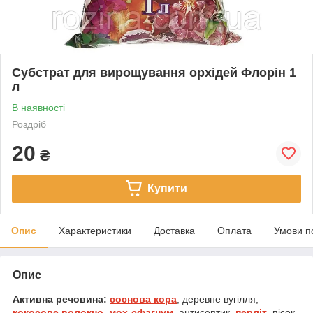
Субстрат для вирощування орхідей Флорін 1
л
В наявності
Роздріб
20
₴
Купити
Опис
Характеристики
Доставка
Оплата
Умови п
Опис
Активна речовина:
соснова кора
, деревне вугілля,
кокосове волокно
,
мох-сфагнум
, антисептик,
перліт
, пісок,