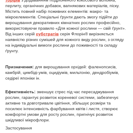
перлиту, органічних добавок, вапнякових матеріалів, піску.
Містить повний набір поживних елементів: макро- та
мікроелементів. Спеціальні ґрунти дають змогу підійти до
вирощування декоративних кімнатних рослин професійно,
використовуючи правило «Для кожної рослини — свій ґрунт».
Від інших серій
субстратів
серія Флорін
®
вирізняється
наявністю різних сумішей для кожного виду рослин, з огляду
на індивідуальні вимоги рослини до поживності та складу
ґрунту.
Призначення:
для вирощування орхідей: фаленопсисів,
камбрій, цимбіді-умів, оцидіумів, мильтонію, дендробіумів,
седіреї японіки ін.
Ефективність:
зменшує стрес під час пересаджування
рослин, гарантує розвиток кореневої системи, забезпечує
активне та довготривале цвітіння, збільшує розміри та
посилює інтенсивність фарбування квітів і листя, створює
комфортні умови для росту рослин, пригнічує розвиток
шкідливої мікрофлори.
Застосування