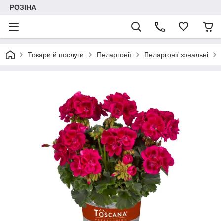
РОЗІНА
Товари й послуги
Пеларгонії
Пеларгонії зональні