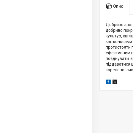
Опис
Добриво заст
добриво покра
культур, квіт
квітконосами
протистояти г
ефективним п
поєднувати із
піддаватися ш
кореневої сис