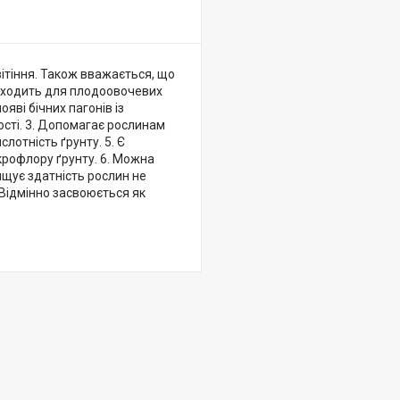
тіння. Також вважається, що
ідходить для плодоовочевих
яві бічних пагонів із
ості. 3. Допомагає рослинам
лотність ґрунту. 5. Є
рофлору ґрунту. 6. Можна
ищує здатність рослин не
 Відмінно засвоюється як