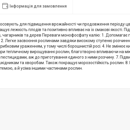
Інформація для замовлення
осовують для підвищення врожайності чи продовження періоду цві
щує лежкість плодів та позитивно впливає на їх смакові якості. П
ів, чагарників та дерев Переваги монофосфату калію: 1. Допомагає по
. 2. Легке засвоєння рослинами завдяки високому ступеню розчинн
рибковим ураженням, у тому числі борошнистій росі. 4. Не змінює кис
ри тепличному вирощуванні рослин, благотворно впливаючи на мік
 пестицидами, аж до приготування єдиного з ними розчину. 7. Підв
кідникам та хворобам. Також покращує морозостійкість рослин. 8.
темою, а й усіма іншими частинами рослин.