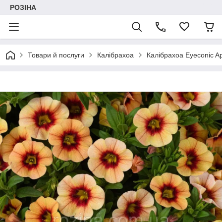
РОЗІНА
Товари й послуги
Калібрахоа
Калібрахоа Eyeconic Ap