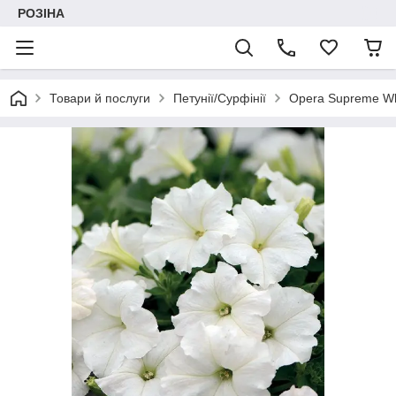
РОЗІНА
Товари й послуги
Петунії/Сурфінії
Opera Supreme Wh