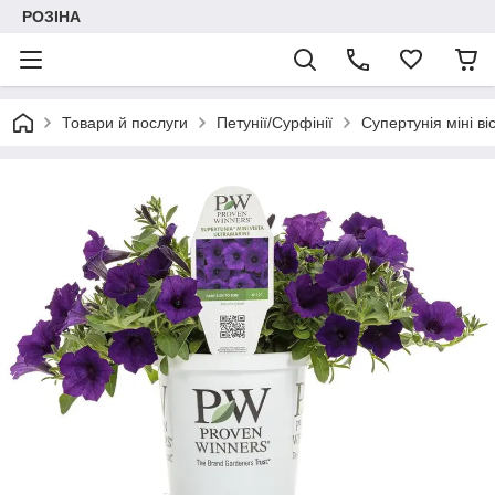
РОЗІНА
Товари й послуги
Петунії/Сурфінії
Супертунія міні в