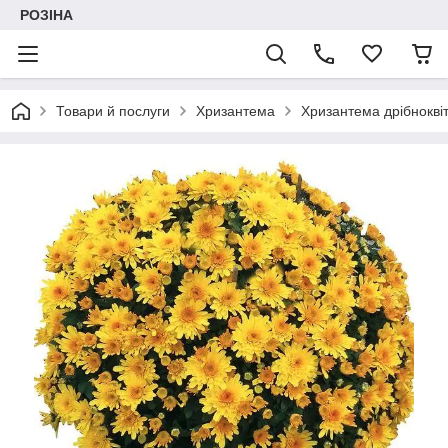
РОЗІНА
Товари й послуги
Хризантема
Хризантема дрібноквіт